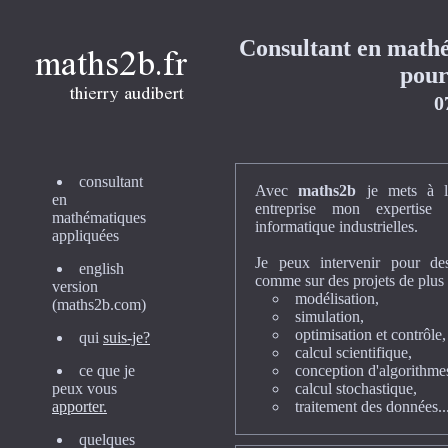
Consultant en mathé
pour
0
consultant
Avec
maths2b
je mets à la
en
entreprise mon expertise
mathématiques
informatique industrielles.
appliquées
Je peux intervenir pour des
english
comme sur des projets de plus
version
modélisation,
(maths2b.com)
simulation,
optimisation et contrôle,
qui
suis-je?
calcul scientifique,
ce que je
conception d'algorithme
peux vous
calcul stochastique,
apporter.
traitement des données..
quelques